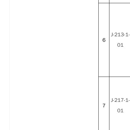
J-213-1-
6
01
J-217-1-
7
01