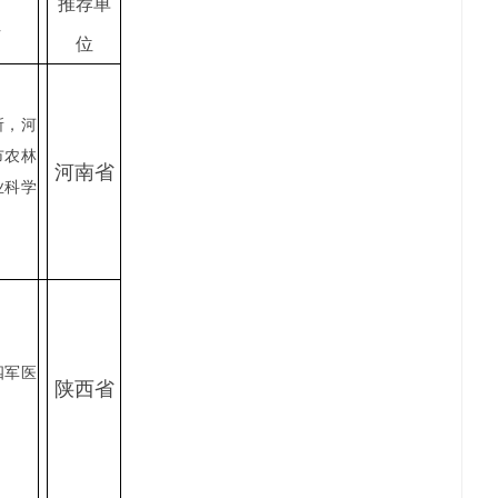
推荐单
位
位
所，河
市农林
河南省
业科学
四军医
陕西省