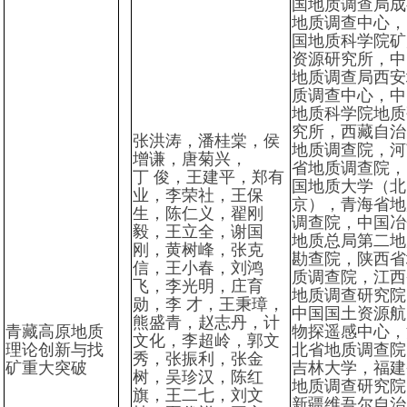
国地质调查局成
地质调查中心，
国地质科学院矿
资源研究所，中
地质调查局西安
质调查中心，中
地质科学院地质
究所，西藏自治
张洪涛，潘桂棠，侯
地质调查院，河
增谦，唐菊兴，
省地质调查院，
丁
俊，王建平，郑有
国地质大学（北
业，李荣社，王保
京），青海省地
生，陈仁义，翟刚
调查院，中国冶
毅，王立全，谢国
地质总局第二地
刚，黄树峰，张克
勘查院，陕西省
信，王小春，刘鸿
质调查院，江西
飞，李光明，庄育
地质调查研究院
勋，李
才，王秉璋，
中国国土资源航
熊盛青，赵志丹，计
青藏高原地质
物探遥感中心，
文化，李超岭，郭文
理论创新与找
北省地质调查院
秀，张振利，张金
矿重大突破
吉林大学，福建
树，吴珍汉，陈红
地质调查研究院
旗，王二七，刘文
新疆维吾尔自治