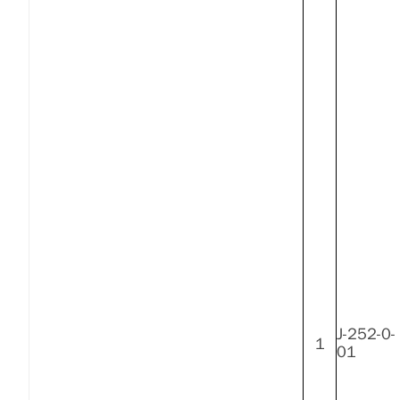
J-252-0-
1
01