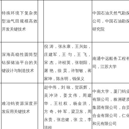
特殊环境下复杂类
中国石油天然气勘
型油气田规模高效
公司，中国石油勘
开发关键技术
研究院
倪
涛，张永康，王兴如，
深海高稳性圆筒型
庄建军，王
匀，王
飞，
南通中远船务工程
钻探储油平台的关
宋
杰，许桢英，张朝阳，
司，江苏大学
键设计与制造技术
屠
艳，徐
昊，许智敏，蒋
家坤，陈永明，钱保义
赵中伟，刘
咏，贺跃辉，
中南大学，厦门钨
吴冲浒，姜文伟，周建
有限公司，株洲硬
难冶钨资源深度开
华，王社权，杨金洪，
集团有限公司，自
发应用关键技术
方
奇，钟
军，梁卫东，周
合金有限公司，仁
永贵，张忠健，张
立，李
和元有限公司
洪桂