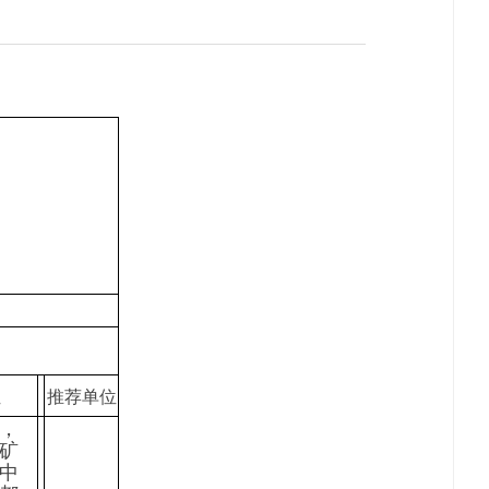
位
推荐单位
，
矿
中