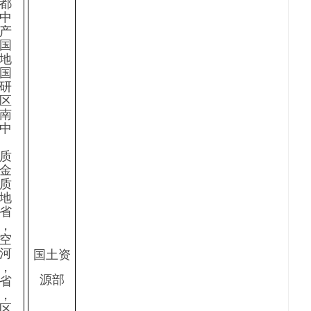
都
中
产
国
地
国
研
区
南
中
质
金
质
地
省
，
空
河
国土资
，
源部
省
，
区