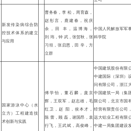
曹务春，李
松，周育森，
赵彤言，鹿建春，祝庆
新发传染病综合防
余，田
丰，温博海，
中国人民解放军军
控技术体系的建立
刘
玮，钟
武，张贺秋，张
科学院
与应用
习坦，张启恩，田
辛，方
立群
中国建筑股份有限
中建国际（深圳）
问有限公司，浙江
傅学怡，董石麟，庞京
中国建筑一局（集
辉，王双军，赵志雄，毛
限公司，北京市国
国家游泳中心（水
红卫，赵
阳，侯本才，
经营有限责任公司
立方）工程建造技
陈
蕾，顾
磊，谢国昂，袁
远大铝业工程有限
术创新与实践
行飞，王武斌，高俊峰，
中建一局集团建设