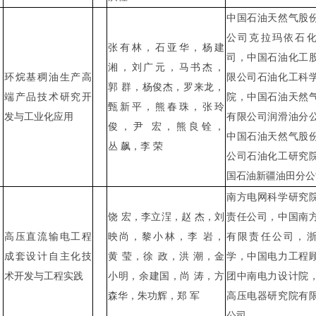
中国石油天然气股
公司克拉玛依石
张有林，石亚华，杨建
司，中国石油化工
湘，刘广元，马书杰，
环烷基稠油生产高
限公司石油化工科
郭
群，杨俊杰，罗来龙，
端产品技术研究开
院，中国石油天然
甄新平，熊春珠，张玲
发与工业化应用
有限公司润滑油分
俊，尹
宏，熊良铨，
中国石油天然气股
丛
飙，李
荣
公司石油化工研究
国石油新疆油田分公
南方电网科学研究
饶
宏，李立浧，赵
杰，刘
责任公司，中国南
高压直流输电工程
映尚，黎小林，李
岩，
有限责任公司，
成套设计自主化技
黄
莹，徐
政，洪
潮，金
学，中国电力工程
术开发与工程实践
小明，余建国，尚
涛，方
团中南电力设计院
森华，朱功辉，郑
军
高压电器研究院有
公司