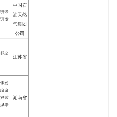
中国石
探开发
油天然
探开发
气集团
公司
有限公
江苏省
业股份
质合金
湖南省
贡硬质
化县泰