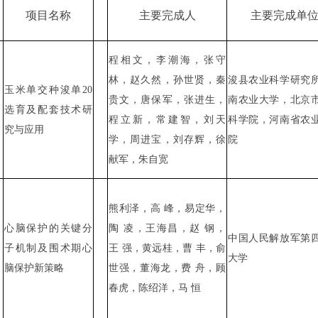
项目名称
主要完成人
主要完成单
程相文，李潮海，张守
林，赵久然，孙世贤，秦
浚县农业科学研究
玉米单交种浚单
20
贵文，唐保军，张进生，
南农业大学，北京
选育及配套技术研
程立新，常建智，刘天
科学院，河南省农
究与应用
学，周进宝，刘存辉，徐
院
献军，朱自宽
熊利泽，高
峰，易定华，
心脑保护的关键分
陶
凌，王海昌，赵
钢，
中国人民解放军第
子机制及围术期心
王
强，黄远桂，曹
丰，俞
大学
脑保护新策略
世强，董海龙，费
舟，顾
春虎，陈绍洋，马
恒