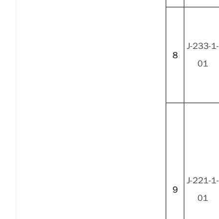
J-233-1-
8
01
J-221-1-
9
01