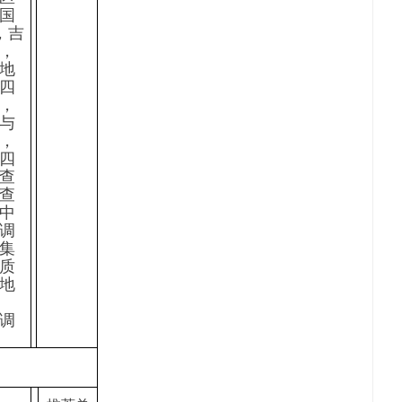
国
，吉
，
地
四
，
与
，
四
查
查
中
调
集
质
地
调