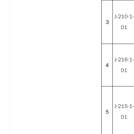
J-210-1-
3
01
J-216-1-
4
01
J-215-1-
5
01