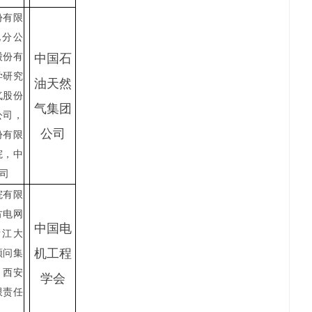
份有限
化分公
股份有
中国石
学研究
油天然
气股份
气集团
公司，
公司
份有限
院，中
司
院有限
方电网
中国电
浙江大
机工程
顾问集
，西安
学会
限责任