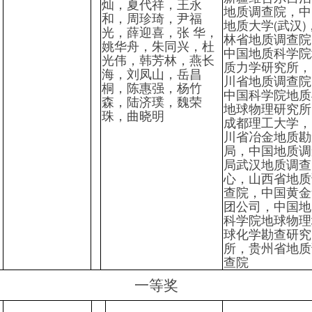
灿，夏代祥，王永
地质调查院，中
和，周珍琦，尹福
(
)
地质大学
武汉
光，薛迎喜，张
华，
林省地质调查院
姚华舟，朱同兴，杜
中国地质科学院
光伟，韩芳林，燕长
质力学研究所，
海，刘凤山，岳昌
川省地质调查院
桐，陈惠强，杨竹
中国科学院地质
森，陆济璞，魏荣
地球物理研究所
珠，曲晓明
成都理工大学，
川省冶金地质勘
局，中国地质调
局武汉地质调查
心，山西省地质
查院，中国黄金
团公司，中国地
科学院地球物理
球化学勘查研究
所，贵州省地质
查院
一等奖